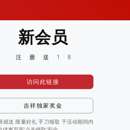
新会员
注册送18
访问此链接
吉祥独家奖金
册就送 限量好礼 手刀领取 于活动期间内
往优惠页面”点击领取”彩金。