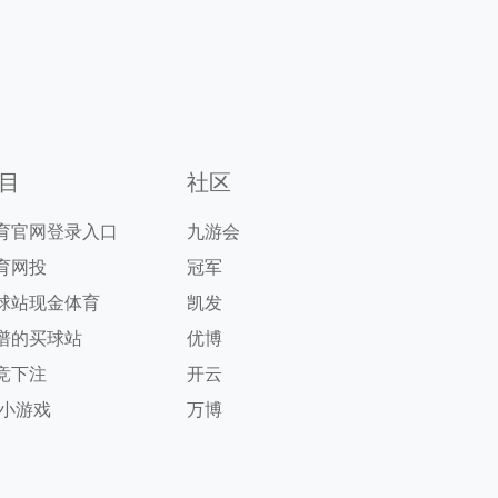
目
社区
育官网登录入口
九游会
育网投
冠军
球站现金体育
凯发
谱的买球站
优博
竞下注
开云
g小游戏
万博