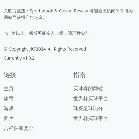
关联方披露：Sportsbook & Casino Review 可能会因访问体育博彩
网站而获得广告佣金。
18+岁以上。赌博可能令人上瘾，请理性参与。
© Copyright
JXF2024
. All Rights Reserved
Currently v1.0.2.
链接
指南
主页
买球赛的网站
体育
世界杯买球平台
游戏
球探足球比分
图片
世界杯买球平台
吉祥独家奖金