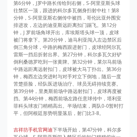
第6分钟，J罗中路长传给到右侧，S-阿里亚斯头球
往禁区一顶，跟进的科尔多瓦侧身扫射中柱！第8
分钟，S-阿里亚斯右侧传中被挡，哥伦比亚外围安
排进攻，左边的迪亚斯远距离扣门踢飞。第12分
钟，J 罗前场角球开出，库埃斯塔头球一顶，皮球
被门将拿下。第20分钟，迪马利亚闯入左边禁区后
倒三角分球，中路的梅西跟进射门，皮球经阿尔瓦
雷斯一挡后折射出界。第27分钟，科尔多瓦欠好铲
倒利桑德罗吃到一张黄牌。第32分钟，莱尔马前场
中路远距离远射扣门，皮球被大马丁扑出。第36分
钟，梅西左边突进时与对手对立下倒地，随后一度
苦楚捂脸，经队医进场治疗、球员无碍持续竞赛。
第39分钟，里奥斯前场中路远射扣门，皮球再度被
挡。第44分钟，梅西前场左路任意球传中，塔利亚
菲科头球攻门稍稍高出。半场结束，两队0-0暂时打
平，但阿根廷形势明显落后，射门比3-8。
吉祥坊手机官网迪
下半场开始，第47分钟，科尔多