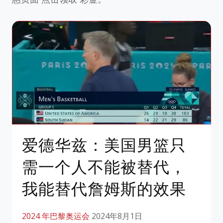
爱德华兹：美国男篮只
需一个人不能被替代，
我能替代詹姆斯的效果
2024 年巴黎奥运会
2024年8月1日