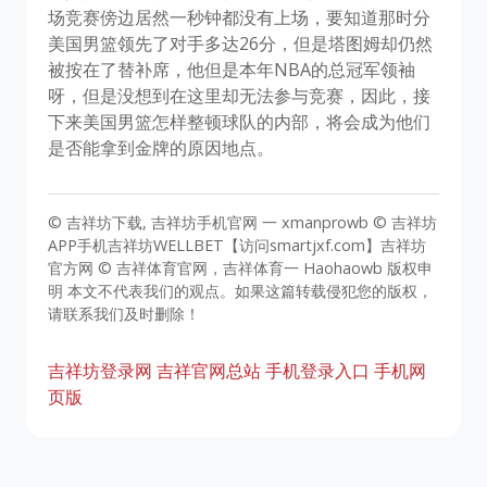
场竞赛傍边居然一秒钟都没有上场，要知道那时分
美国男篮领先了对手多达26分，但是塔图姆却仍然
被按在了替补席，他但是本年NBA的总冠军领袖
呀，但是没想到在这里却无法参与竞赛，因此，接
下来美国男篮怎样整顿球队的内部，将会成为他们
是否能拿到金牌的原因地点。
© 吉祥坊下载, 吉祥坊手机官网 一 xmanprowb © 吉祥坊
APP手机吉祥坊WELLBET【访问smartjxf.com】吉祥坊
官方网 © 吉祥体育官网，吉祥体育一 Haohaowb 版权申
明 本文不代表我们的观点。如果这篇转载侵犯您的版权，
请联系我们及时删除！
吉祥坊登录网
吉祥官网总站
手机登录入口
手机网
页版