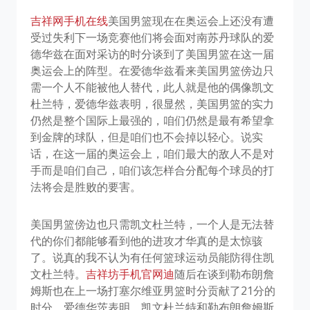
吉祥网手机在线
美国男篮现在在奥运会上还没有遭
受过失利下一场竞赛他们将会面对南苏丹球队的爱
德华兹在面对采访的时分谈到了美国男篮在这一届
奥运会上的阵型。在爱德华兹看来美国男篮傍边只
需一个人不能被他人替代，此人就是他的偶像凯文
杜兰特，爱德华兹表明，很显然，美国男篮的实力
仍然是整个国际上最强的，咱们仍然是最有希望拿
到金牌的球队，但是咱们也不会掉以轻心。说实
话，在这一届的奥运会上，咱们最大的敌人不是对
手而是咱们自己，咱们该怎样合分配每个球员的打
法将会是胜败的要害。
美国男篮傍边也只需凯文杜兰特，一个人是无法替
代的你们都能够看到他的进攻才华真的是太惊骇
了。说真的我不认为有任何篮球运动员能防得住凯
文杜兰特。
吉祥坊手机官网迪
随后在谈到勒布朗詹
姆斯也在上一场打塞尔维亚男篮时分贡献了21分的
时分，爱德华茨表明，凯文杜兰特和勒布朗詹姆斯