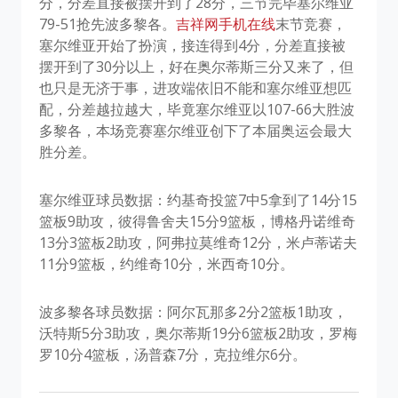
分，分差直接被摆开到了28分，三节完毕塞尔维亚
79-51抢先波多黎各。
吉祥网手机在线
末节竞赛，
塞尔维亚开始了扮演，接连得到4分，分差直接被
摆开到了30分以上，好在奥尔蒂斯三分又来了，但
也只是无济于事，进攻端依旧不能和塞尔维亚想匹
配，分差越拉越大，毕竟塞尔维亚以107-66大胜波
多黎各，本场竞赛塞尔维亚创下了本届奥运会最大
胜分差。
塞尔维亚球员数据：约基奇投篮7中5拿到了14分15
篮板9助攻，彼得鲁舍夫15分9篮板，博格丹诺维奇
13分3篮板2助攻，阿弗拉莫维奇12分，米卢蒂诺夫
11分9篮板，约维奇10分，米西奇10分。
波多黎各球员数据：阿尔瓦那多2分2篮板1助攻，
沃特斯5分3助攻，奥尔蒂斯19分6篮板2助攻，罗梅
罗10分4篮板，汤普森7分，克拉维尔6分。