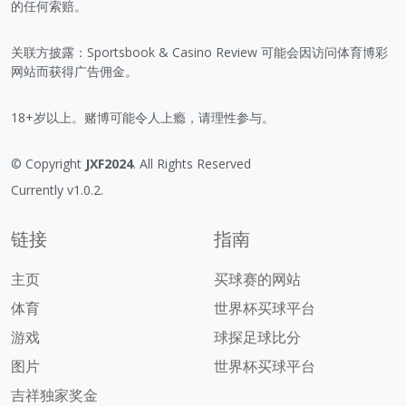
的任何索赔。
关联方披露：Sportsbook & Casino Review 可能会因访问体育博彩
网站而获得广告佣金。
18+岁以上。赌博可能令人上瘾，请理性参与。
© Copyright
JXF2024
. All Rights Reserved
Currently v1.0.2.
链接
指南
主页
买球赛的网站
体育
世界杯买球平台
游戏
球探足球比分
图片
世界杯买球平台
吉祥独家奖金