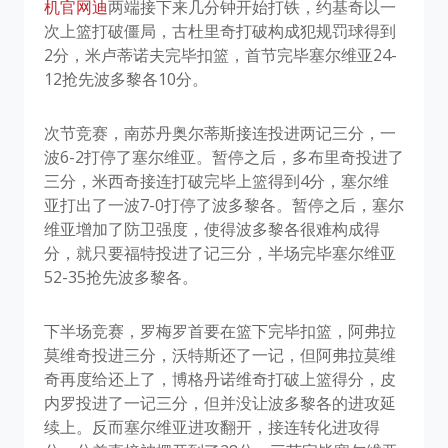
机官网迪
两端接下来几分钟开始打铁，约基奇以一
次上篮打破僵局，古杜里奇打破构成犯规罚球得到
2分，米卢蒂诺夫完毕扣篮，首节完毕塞尔维亚24-
12抢先波多黎各10分。
次节竞赛，南苏丹奥尔蒂斯接连投进两记三分，一
波6-2打停了塞尔维亚。暂停之后，多布里奇投进了
三分，米西奇接连打破完毕上篮得到4分，塞尔维
亚打出了一波7-0打停了波多黎各。暂停之后，塞尔
维亚增加了防卫强度，使得波多黎各很难构成得
分，就只要福特投进了记三分，半场完毕塞尔维亚
52-35抢先波多黎各。
下半场竞赛，罗梅罗首要在篮下完毕扣篮，阿弗拉
莫维奇投进三分，沃特斯还了一记，但阿弗拉莫维
奇再度给还上了，博格丹诺维奇打破上篮得分，皮
内罗投进了一记三分，但并没让波多黎各的进攻延
续上。反而塞尔维亚进攻翻开，接连转化进攻得