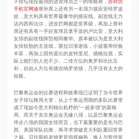
子排坛现役最强的进攻球员之一的埃格努，
吉祥坊
手机官网迪
替补席上还有另一名强力接应安特罗波
娃，意大利具有世界最奢华的接应线。副攻线主力
达内西和法尔，进攻拦网都是世界级，再加上替补
席还有具有一手好发球且拿手攻的卢比安，意大利
女排的副攻线阵型相同奢华。原本被以为是意大利
女排软肋的主攻线，塞拉日渐老练，小波塞蒂经验
丰富，再加上因伤退出的皮特里尼、德格拉底，实
际上能打的人也不少。二传方位的奥罗和坎比互
补，自由人方位有德吉纳罗坐镇，几乎没有太大的
短板。
巴黎奥运会的比赛进程和效果现已证明了当今世界
女子排坛格局大变，从上个奥运周期的多队比赛变
成了现如今意大利独出机杼的“一超多强”的新格
局。而关于东京奥运会无缘八强，以及巴黎奥运会
停步八强的我国女排而言，当下最重要的是先与巴
西、美国等队抗衡，再寻求突破意大利队重回世界
之巅。贝拉斯科老帅更是指挥娴熟，换人与暂停笔