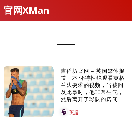
官网XMan
吉祥坊官网 – 英国媒体报
道：本·怀特拒绝观看英格
兰队要求的视频，当被问
及此事时，他非常生气，
然后离开了球队的房间
英超