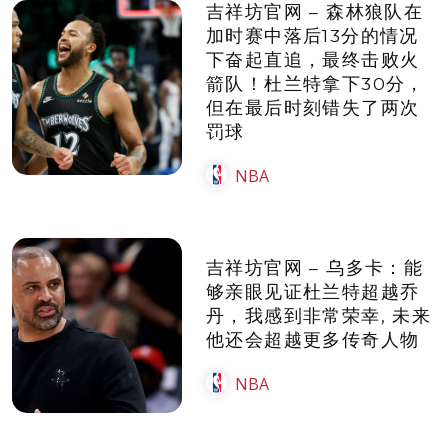
吉祥坊官网 – 森林狼队在
加时赛中落后13分的情况
下奋起直追，最终击败火
箭队！杜兰特拿下30分，
但在最后时刻错失了两次
罚球
NBA
吉祥坊官网 – 乌多卡：能
够亲眼见证杜兰特超越乔
丹，我感到非常荣幸, 未来
他还会超越更多传奇人物
NBA