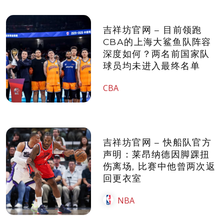
吉祥坊官网 – 目前领跑
CBA的上海大鲨鱼队阵容
深度如何？两名前国家队
球员均未进入最终名单
CBA
吉祥坊官网 – 快船队官方
声明：莱昂纳德因脚踝扭
伤离场, 比赛中他曾两次返
回更衣室
NBA