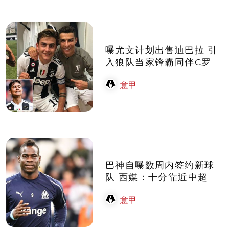
曝尤文计划出售迪巴拉 引
入狼队当家锋霸同伴C罗
意甲
巴神自曝数周内签约新球
队 西媒：十分靠近中超
意甲