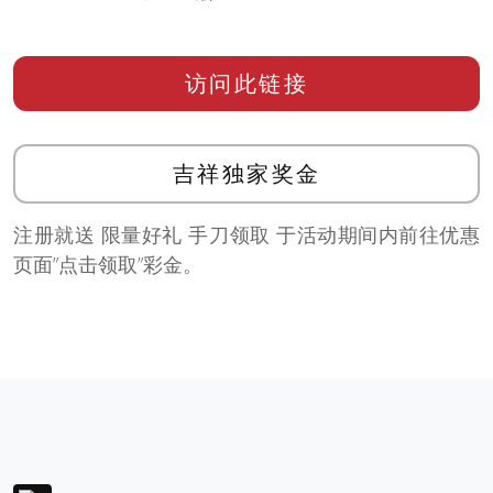
访问此链接
吉祥独家奖金
注册就送 限量好礼 手刀领取 于活动期间内前往优惠
页面”点击领取”彩金。