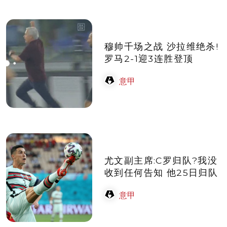
穆帅千场之战 沙拉维绝杀!
罗马2-1迎3连胜登顶
意甲
尤文副主席:C罗归队?我没
收到任何告知 他25日归队
意甲