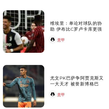
维埃里：单论对球队的协
助 伊布比C罗卢卡库更强
意甲
尤文PK巴萨争阿贾克斯又
一大天才 被誉新博格巴
意甲