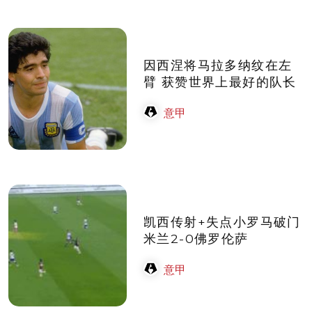
因西涅将马拉多纳纹在左
臂 获赞世界上最好的队长
意甲
凯西传射+失点小罗马破门
米兰2-0佛罗伦萨
意甲