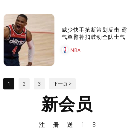
威少快手抢断策划反击 霸
气单臂补扣鼓动全队士气
NBA
1
2
3
下一页 >
新会员
注册送18