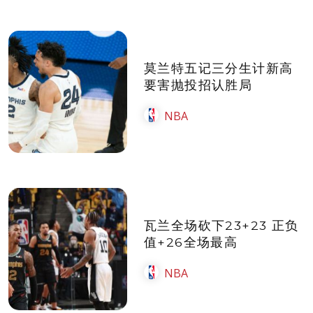
莫兰特五记三分生计新高
要害抛投招认胜局
NBA
瓦兰全场砍下23+23 正负
值+26全场最高
NBA