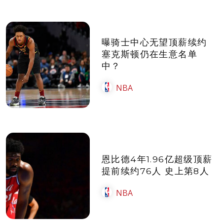
曝骑士中心无望顶薪续约
塞克斯顿仍在生意名单
中？
NBA
恩比德4年1.96亿超级顶薪
提前续约76人 史上第8人
NBA