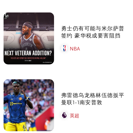
勇士仍有可能与米尔萨普
签约 豪华税成要害阻挡
NBA
弗雷德乌龙格林伍德扳平
曼联1-1南安普敦
英超