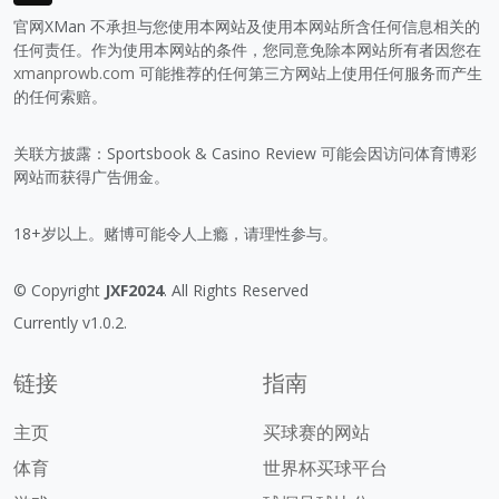
官网XMan 不承担与您使用本网站及使用本网站所含任何信息相关的
任何责任。作为使用本网站的条件，您同意免除本网站所有者因您在
xmanprowb.com
可能推荐的任何第三方网站上使用任何服务而产生
的任何索赔。
关联方披露：Sportsbook & Casino Review 可能会因访问体育博彩
网站而获得广告佣金。
18+岁以上。赌博可能令人上瘾，请理性参与。
© Copyright
JXF2024
. All Rights Reserved
Currently v1.0.2.
链接
指南
主页
买球赛的网站
体育
世界杯买球平台