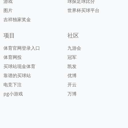
游戏
球探足球比分
图片
世界杯买球平台
吉祥独家奖金
项目
社区
体育官网登录入口
九游会
体育网投
冠军
买球站现金体育
凯发
靠谱的买球站
优博
电竞下注
开云
pg小游戏
万博