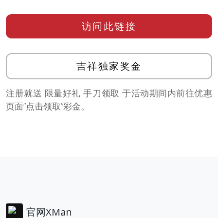
访问此链接
吉祥独家奖金
注册就送 限量好礼 手刀领取 于活动期间内前往优惠
页面”点击领取”彩金。
官网XMan