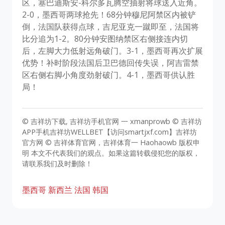
区，塞巴迪斯安-科尔多瓦腾空抽射将球送入近角。
2-0，墨西哥两球抢先！68分钟穆尼阿禁区内被铲
倒，法国队获得点球，吉尼亚克一蹴即至，法国将
比分追为1-2。80分钟安图纳禁区右侧接连内切
后，左脚大力低射远角破门。3-1，墨西哥再次扩展
优势！补时阶段法国后卫巴德回传失误，阿吉雷禁
区右侧右脚小角度劲射破门。4-1，墨西哥供认胜
局！
© 吉祥坊下载, 吉祥坊手机官网 一 xmanprowb © 吉祥坊
APP手机吉祥坊WELLBET【访问smartjxf.com】吉祥坊
官方网 © 吉祥体育官网，吉祥体育一 Haohaowb 版权申
明 本文不代表我们的观点。如果这篇转载侵犯您的版权，
请联系我们及时删除！
墨西哥
新西兰
法国
韩国