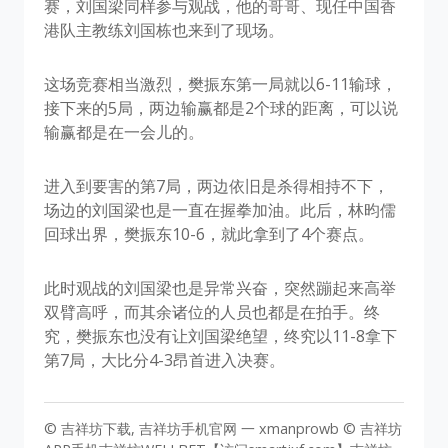
赛，刘国梁同样参与观战，他的哥哥、现任中国香
港队主教练刘国栋也来到了现场。
这场竞赛相当激烈，樊振东第一局就以6-11输球，
接下来的5局，两边输赢都是2个球的距离，可以说
输赢都是在一会儿的。
进入到要害的第7局，两边依旧是杀得相持不下，
场边的刘国梁也是一直在握拳加油。此后，林昀儒
回球出界，樊振东10-6，就此拿到了4个赛点。
此时观战的刘国梁也是异常兴奋，突然蹦起来高举
双臂高呼，而其余诸位的人员也都是在拍手。终
究，樊振东也没有让刘国梁绝望，终究以11-8拿下
第7局，大比分4-3昂首进入决赛。
© 吉祥坊下载, 吉祥坊手机官网 一 xmanprowb © 吉祥坊