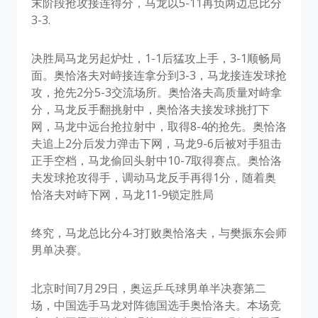
末阶段抢攻接连得分，马龙以5-11再负两边总比分
3-3.
决胜局马龙另起炉灶，1-1后猛攻上手，3-1顺畅局
面。奥恰洛夫对峙接连拿分到3-3，马龙接连发球抢
攻，抢先2分5-3交流场所。奥恰洛夫高质量对峙拿
分，马龙反手翻挑射中，奥恰洛夫接发球挑打下
网，马龙中远台抢拉射中，取得8-4的抢先。奥恰洛
夫追上2分后发力弹击下网，马龙9-6后被对手狙击
正手空档，马龙偷回头射中10-7取得赛点。奥恰洛
夫发球抢攻得手，调动马龙反手再得1分，随着奥
恰洛夫对峙下网，马龙11-9锁定胜局
终究，马龙总比分4-3打败奥恰洛夫，与樊振东会师
男单决赛。
北京时间7月29日，奥运乒乓球男单半决赛第二
场，中国选手马龙对阵德国选手奥恰洛夫。本场竞