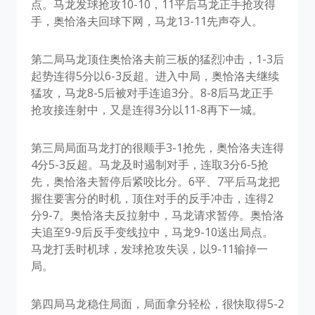
点。马龙发球抢攻10-10，11平后马龙正手抢攻得
手，奥恰洛夫回球下网，马龙13-11先声夺人。
第二局马龙顶住奥恰洛夫前三板的猛烈冲击，1-3后
起势连得5分以6-3反超。进入中局，奥恰洛夫继续
猛攻，马龙8-5后被对手连追3分。8-8后马龙正手
抢攻接连射中，又是连得3分以11-8再下一城。
第三局局面马龙打的很顺手3-1抢先，奥恰洛夫连得
4分5-3反超。马龙及时遏制对手，连取3分6-5抢
先，奥恰洛夫暂停后紧咬比分。6平、7平后马龙把
握住要害分的时机，顶住对手的反手冲击，连得2
分9-7。奥恰洛夫反拉射中，马龙请求暂停。奥恰洛
夫追至9-9后反手变线拉中，马龙9-10送出局点。
马龙打丢时机球，发球抢攻失误，以9-11输掉一
局。
第四局马龙稳住局面，局面拿分轻松，很快取得5-2