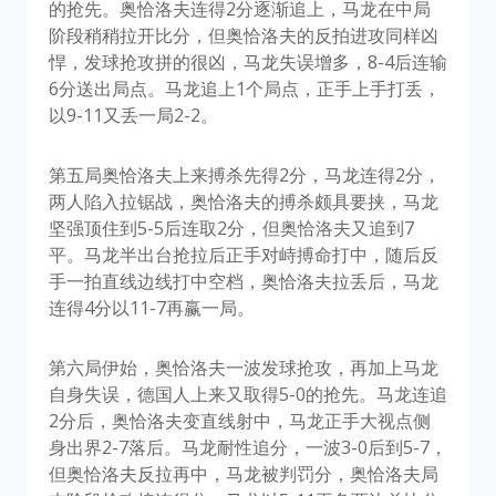
的抢先。奥恰洛夫连得2分逐渐追上，马龙在中局
阶段稍稍拉开比分，但奥恰洛夫的反拍进攻同样凶
悍，发球抢攻拼的很凶，马龙失误增多，8-4后连输
6分送出局点。马龙追上1个局点，正手上手打丢，
以9-11又丢一局2-2。
第五局奥恰洛夫上来搏杀先得2分，马龙连得2分，
两人陷入拉锯战，奥恰洛夫的搏杀颇具要挟，马龙
坚强顶住到5-5后连取2分，但奥恰洛夫又追到7
平。马龙半出台抢拉后正手对峙搏命打中，随后反
手一拍直线边线打中空档，奥恰洛夫拉丢后，马龙
连得4分以11-7再赢一局。
第六局伊始，奥恰洛夫一波发球抢攻，再加上马龙
自身失误，德国人上来又取得5-0的抢先。马龙连追
2分后，奥恰洛夫变直线射中，马龙正手大视点侧
身出界2-7落后。马龙耐性追分，一波3-0后到5-7，
但奥恰洛夫反拉再中，马龙被判罚分，奥恰洛夫局