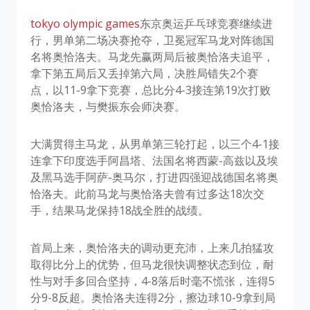
tokyo olympic games
​东京奥运乒乓球竞赛继续进
行，男单第二场决赛抢夺，卫冕冠军马龙对阵德国
名将奥恰洛夫。马龙先赢两局后被奥恰洛夫追平，
拿下第五局后又丢掉第六局，决胜局错失2个赛
点，以11-9拿下竞赛，总比分4-3接连第19次打败
奥恰洛夫，与樊振东会师决赛。
大满贯得主马龙，从男单第三轮打起，以三个4-1接
连拿下印度选手阿昌塔、法国名将西蒙-高兹以及埃
及黑马选手阿萨-奥马尔，打进四强迎战德国名将奥
恰洛夫。此前马龙与奥恰洛夫曾有过多达18次交
手，结果马龙保持18战全胜的战绩。
首局上来，奥恰洛夫的调动更充沛，上来几拍猛攻
取得比分上的优势，但马龙很快调整状态到位，耐
性与对手多回合坚持，4-8落后时毫不慌张，连得5
分9-8反超。奥恰洛夫连得2分，擦边球10-9拿到局