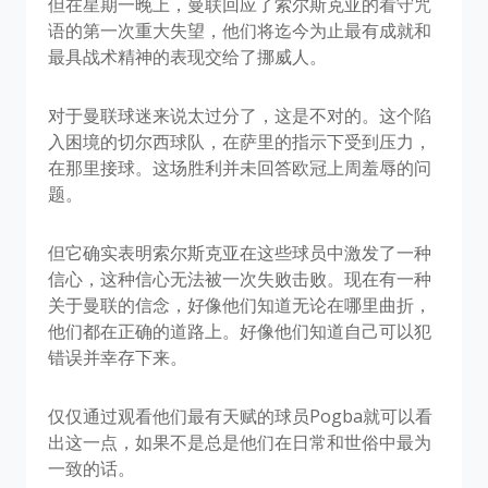
但在星期一晚上，曼联回应了索尔斯克亚的看守咒
语的第一次重大失望，他们将迄今为止最有成就和
最具战术精神的表现交给了挪威人。
对于曼联球迷来说太过分了，这是不对的。这个陷
入困境的切尔西球队，在萨里的指示下受到压力，
在那里接球。这场胜利并未回答欧冠上周羞辱的问
题。
但它确实表明索尔斯克亚在这些球员中激发了一种
信心，这种信心无法被一次失败击败。现在有一种
关于曼联的信念，好像他们知道无论在哪里曲折，
他们都在正确的道路上。好像他们知道自己可以犯
错误并幸存下来。
仅仅通过观看他们最有天赋的球员Pogba就可以看
出这一点，如果不是总是他们在日常和世俗中最为
一致的话。