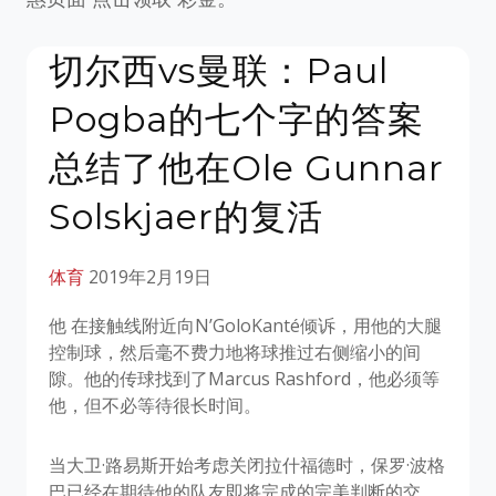
切尔西vs曼联：Paul
Pogba的七个字的答案
总结了他在Ole Gunnar
Solskjaer的复活
体育
2019年2月19日
他 在接触线附近向N’GoloKanté倾诉，用他的大腿
控制球，然后毫不费力地将球推过右侧缩小的间
隙。他的传球找到了Marcus Rashford，他必须等
他，但不必等待很长时间。
当大卫·路易斯开始考虑关闭拉什福德时，保罗·波格
巴已经在期待他的队友即将完成的完美判断的交