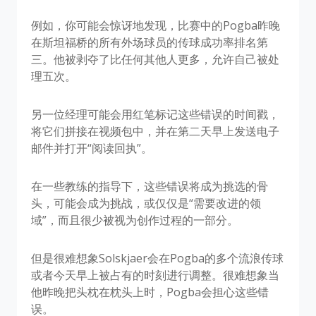
例如，你可能会惊讶地发现，比赛中的Pogba昨晚
在斯坦福桥的所有外场球员的传球成功率排名第
三。他被剥夺了比任何其他人更多，允许自己被处
理五次。
另一位经理可能会用红笔标记这些错误的时间戳，
将它们拼接在视频包中，并在第二天早上发送电子
邮件并打开“阅读回执”。
在一些教练的指导下，这些错误将成为挑选的骨
头，可能会成为挑战，或仅仅是“需要改进的领
域”，而且很少被视为创作过程的一部分。
但是很难想象Solskjaer会在Pogba的多个流浪传球
或者今天早上被占有的时刻进行调整。很难想象当
他昨晚把头枕在枕头上时，Pogba会担心这些错
误。