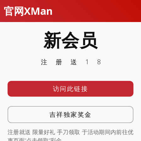
官网XMan
新会员
注册送18
访问此链接
吉祥独家奖金
注册就送 限量好礼 手刀领取 于活动期间内前往优
惠页面”点击领取”彩金。