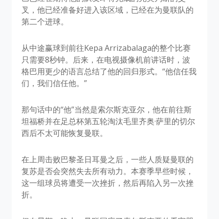
叉，他已经准备好进入该区域，已经在为曼联队的
第二个进球。
从中途赢球到前往Kepa Arrizabalaga的整个比赛
只需要8秒钟。后来，在电视摄像机前讲话时，波
格巴用更少的语言总结了他的回归形式。“他信任我
们，我们信任他。”
那句话中的“他”当然是索尔斯克亚尔，他在前往斯
坦福桥并在足总杯第五轮淘汰毛里齐奥·萨里的切尔
西后不太可能恢复曼联。
在上周击败巴黎圣日耳曼之后，一些人质疑曼联的
复苏是否会突然失去所有动力。本赛季早些时候，
这一组球员将遭受一次挫折，然后再陷入另一次挫
折。