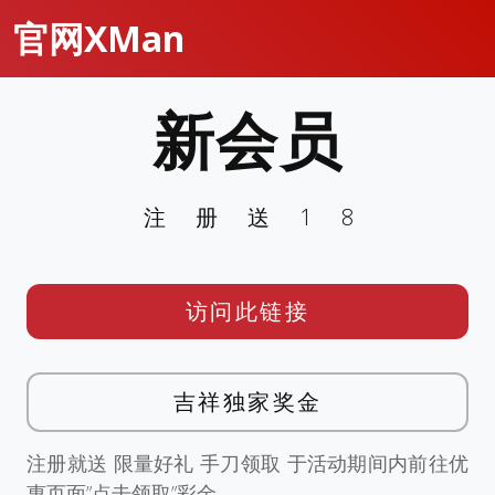
官网XMan
新会员
注册送18
访问此链接
吉祥独家奖金
注册就送 限量好礼 手刀领取 于活动期间内前往优
惠页面”点击领取”彩金。