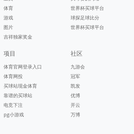
体育
世界杯买球平台
游戏
球探足球比分
图片
世界杯买球平台
吉祥独家奖金
项目
社区
体育官网登录入口
九游会
体育网投
冠军
买球站现金体育
凯发
靠谱的买球站
优博
电竞下注
开云
pg小游戏
万博