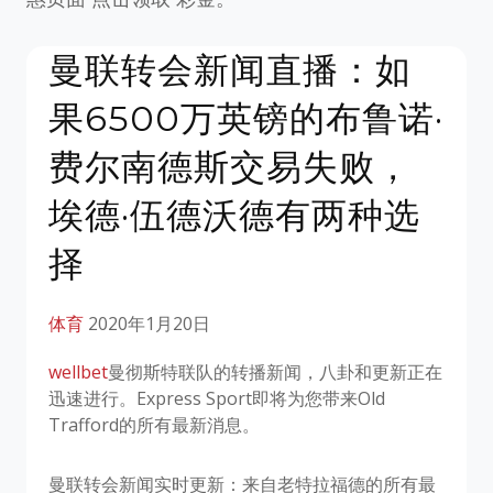
曼联转会新闻直播：如
果6500万英镑的布鲁诺·
费尔南德斯交易失败，
埃德·伍德沃德有两种选
择
体育
2020年1月20日
wellbet
曼彻斯特联队的转播新闻，八卦和更新正在
迅速进行。Express Sport即将为您带来Old
Trafford的所有最新消息。
曼联转会新闻实时更新：来自老特拉福德的所有最