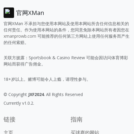
官网XMan
官网XMan 不承担与您使用本网站及使用本网站所含任何信息相关的
任何责任。作为使用本网站的条件，您同意免除本网站所有者因您在
xmanprowb.com
可能推荐的任何第三方网站上使用任何服务而产生
的任何索赔。
关联方披露：Sportsbook & Casino Review 可能会因访问体育博彩
网站而获得广告佣金。
18+岁以上。赌博可能令人上瘾，请理性参与。
© Copyright
JXF2024
. All Rights Reserved
Currently v1.0.2.
链接
指南
主页
买球赛的网站