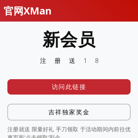
官网XMan
新会员
注册送18
访问此链接
吉祥独家奖金
注册就送 限量好礼 手刀领取 于活动期间内前往优
惠页面”点击领取”彩金。