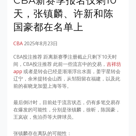
CBA新赛季报名仅剩10
天，张镇麟、许新和陈
国豪都在名单上
CBA
2025年8月23日
CBA投注推荐 距离新赛季注册截止只剩下10天时
间，CBA投注推荐 此前一些流言中的交易，
吉祥坊
app
或者是转会已经是渐渐浮出水面，姜宇星转会
辽宁，余米提转会山西，从邹阳留在福建，以及此
前的崔晓龙加盟上海等等。
最后倒计时，目前处于流言状态，仍有多笔交易存
在爆发的可能性，分别是张镇麟，徐昕，陈国豪，
王岚嵚，焦泊乔等大牌球员。
张镇麟存在离队的可能性：