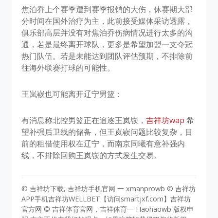
焦泊乔上个赛季遭到赛季报销的大伤，休赛期大部
分时间在国外治疗为主，此前接受媒体采访透露，
俱乐部高层并没有对焦泊乔伤病情况进行太多的沟
通，若是最终离开球队，更多是希望加盟一支夺冠
热门队伍。若是未能达到团队评估预期，不排除前
往海外联赛打球的可能性。
王岚嵚也可能离开辽宁男篮：
有消息称北控男篮正在追逐王岚嵚，
吉祥坊wap
希
望补强后卫线的储备，但王岚嵚问题比较复杂，目
前的租借使用权在辽宁，而南京同曦有意补强内
线，不排除回购王岚嵚的方式发生交易。
© 吉祥坊下载, 吉祥坊手机官网 一 xmanprowb © 吉祥坊
APP手机吉祥坊WELLBET【访问smartjxf.com】吉祥坊
官方网 © 吉祥体育官网，吉祥体育一 Haohaowb 版权申