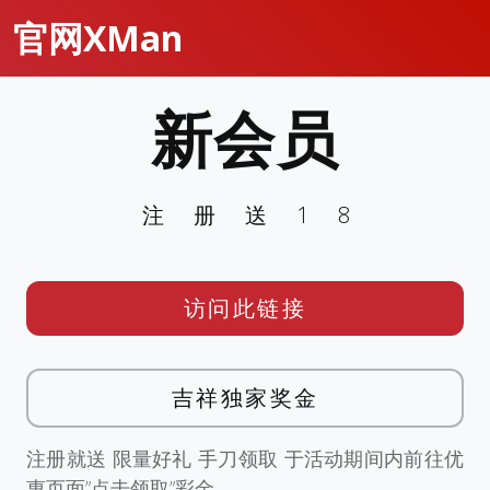
官网XMan
新会员
注册送18
访问此链接
吉祥独家奖金
注册就送 限量好礼 手刀领取 于活动期间内前往优
惠页面”点击领取”彩金。