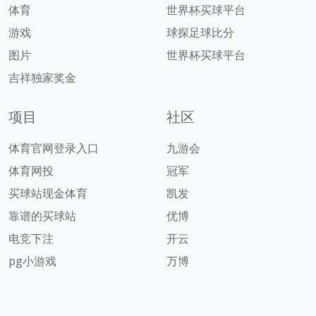
体育
世界杯买球平台
游戏
球探足球比分
图片
世界杯买球平台
吉祥独家奖金
项目
社区
体育官网登录入口
九游会
体育网投
冠军
买球站现金体育
凯发
靠谱的买球站
优博
电竞下注
开云
pg小游戏
万博