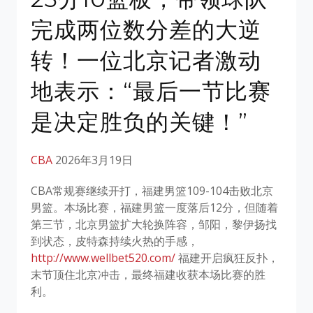
完成两位数分差的大逆
转！一位北京记者激动
地表示：“最后一节比赛
是决定胜负的关键！”
CBA
2026年3月19日
CBA常规赛继续开打，福建男篮109-104击败北京
男篮。本场比赛，福建男篮一度落后12分，但随着
第三节，北京男篮扩大轮换阵容，邹阳，黎伊扬找
到状态，皮特森持续火热的手感，
http://www.wellbet520.com/
福建开启疯狂反扑，
末节顶住北京冲击，最终福建收获本场比赛的胜
利。