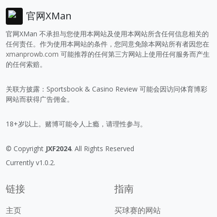
官网XMan
官网XMan 不承担与您使用本网站及使用本网站所含任何信息相关的
任何责任。作为使用本网站的条件，您同意免除本网站所有者因您在
xmanprowb.com
可能推荐的任何第三方网站上使用任何服务而产生
的任何索赔。
关联方披露：Sportsbook & Casino Review 可能会因访问体育博彩
网站而获得广告佣金。
18+岁以上。赌博可能令人上瘾，请理性参与。
© Copyright
JXF2024
. All Rights Reserved
Currently v1.0.2.
链接
指南
主页
买球赛的网站