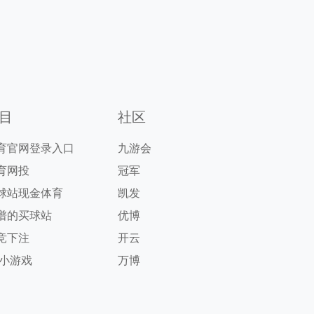
目
社区
育官网登录入口
九游会
育网投
冠军
球站现金体育
凯发
谱的买球站
优博
竞下注
开云
g小游戏
万博