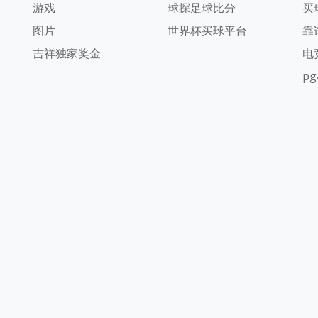
游戏
球探足球比分
买
图片
世界杯买球平台
靠
吉祥独家奖金
电
p