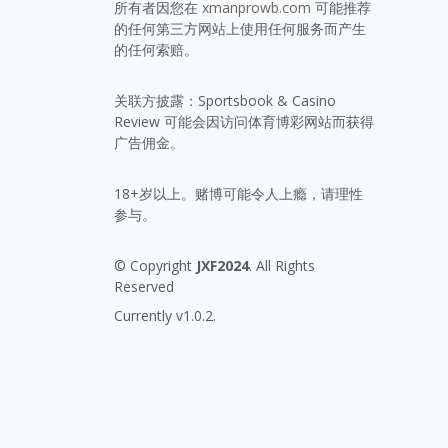
所有者因您在
xmanprowb.com
可能推荐
的任何第三方网站上使用任何服务而产生
的任何索赔。
关联方披露：Sportsbook & Casino
Review 可能会因访问体育博彩网站而获得
广告佣金。
18+岁以上。赌博可能令人上瘾，请理性
参与。
© Copyright
JXF2024
. All Rights
Reserved
Currently v1.0.2.