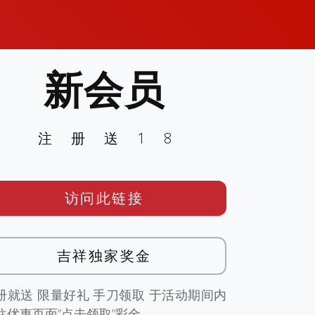
新会员
注册送18
访问此链接
吉祥独家奖金
册就送 限量好礼 手刀领取 于活动期间内
往优惠页面”点击领取”彩金。