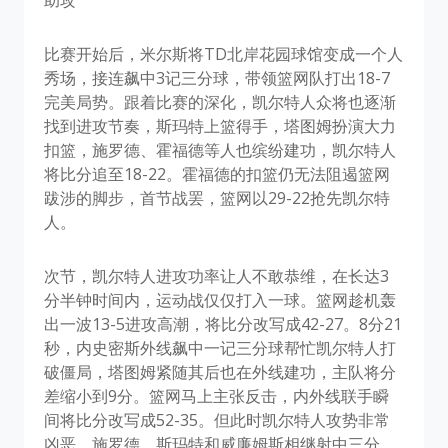
助攻
比赛开始后，米尔斯将TD北岸花园球馆变成一个人
秀场，接连飙中3记三分球，带领篮网队打出18-7
完美局势。跟着比赛的深化，凯尔特人众将也逐渐
找到进攻节奏，斯玛特上篮得手，塔图姆扮演大力
扣篮，施罗德、霍福德等人也缤纷建功，凯尔特人
将比分追至18-22。霍福德的扣篮仍无法阻遏篮网
跋涉的脚步，首节战罢，篮网以29-22抢先凯尔特
人。
次节，凯尔特人进攻功率让人不敢恭维，在长达3
分半钟时间内，运动战仅仅打入一球。篮网趁机轰
出一波13-5进攻高潮，将比分改写成42-27。8分21
秒，内史密斯外线飙中一记三分球帮忙凯尔特人打
破僵局，塔图姆紧随其后也在外线建功，主队将分
差缩小到9分。篮网马上主张反击，内外线联手瞬
间将比分改写成52-35。但此时凯尔特人攻势非常
凶恶，施罗德、斯玛特和威廉姆斯相继射中三分，