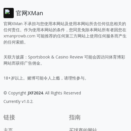
官网XMan
官网XMan 不承担与您使用本网站及使用本网站所含任何信息相关的
任何责任。作为使用本网站的条件，您同意免除本网站所有者因您在
xmanprowb.com
可能推荐的任何第三方网站上使用任何服务而产生
的任何索赔。
关联方披露：Sportsbook & Casino Review 可能会因访问体育博彩
网站而获得广告佣金。
18+岁以上。赌博可能令人上瘾，请理性参与。
© Copyright
JXF2024
. All Rights Reserved
Currently v1.0.2.
链接
指南
主页
买球赛的网站