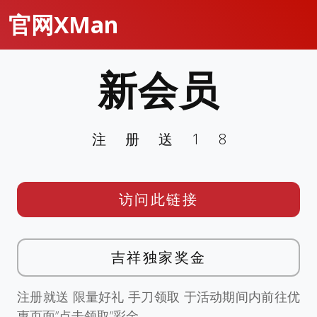
官网XMan
新会员
注册送18
访问此链接
吉祥独家奖金
注册就送 限量好礼 手刀领取 于活动期间内前往优
惠页面”点击领取”彩金。