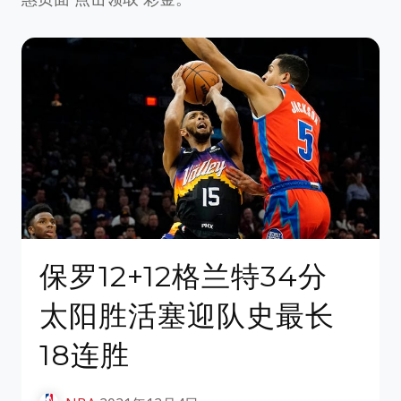
保罗12+12格兰特34分
太阳胜活塞迎队史最长
18连胜