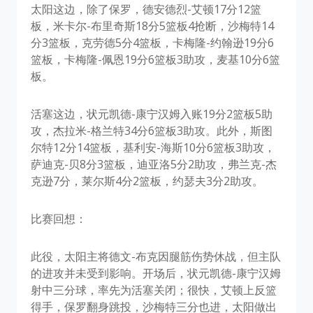
太阳这边，除了保罗，德安德烈-艾顿17分12篮
板，米卡尔-布里奇斯18分5篮板4抢断，沙梅特14
分3篮板，克劳德5分4篮板，卡梅隆-约翰逊19分6
篮板，卡梅隆-佩恩19分6篮板3助攻，麦基10分6篮
板。
活塞这边，状元凯德-康宁汉姆入账19分2篮板5助
攻，杰拉米-格兰特34分6篮板3助攻。此外，斯图
尔特12分14篮板，基利安-海斯10分6篮板3助攻，
萨迪克-贝8分3篮板，迪亚洛5分2助攻，弗兰克-杰
克逊7分，莱尔斯4分2篮板，约瑟夫3分2助攻。
比赛回想：
此役，太阳主将德文-布克因腿筋伤势休战，但主队
的进攻并未受到影响。开场后，状元凯德-康宁汉姆
射中三分球，率先为活塞关闭；很快，艾顿上反篮
得手，保罗翻身跳投，沙梅特三分也进，太阳做出