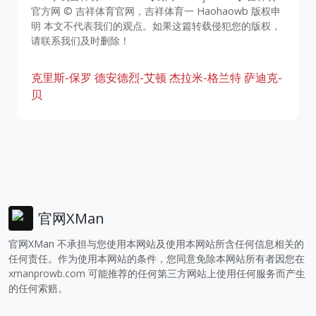
官方网 © 吉祥体育官网，吉祥体育一 Haohaowb 版权申
明 本文不代表我们的观点。如果这篇转载侵犯您的版权，
请联系我们及时删除！
克里斯-保罗
德安德烈-艾顿
杰拉米-格兰特
萨迪克-
贝
官网XMan
官网XMan 不承担与您使用本网站及使用本网站所含任何信息相关的
任何责任。作为使用本网站的条件，您同意免除本网站所有者因您在
xmanprowb.com
可能推荐的任何第三方网站上使用任何服务而产生
的任何索赔。