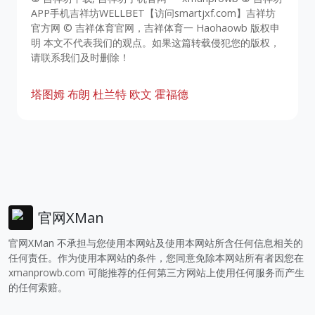
APP手机吉祥坊WELLBET【访问smartjxf.com】吉祥坊
官方网 © 吉祥体育官网，吉祥体育一 Haohaowb 版权申
明 本文不代表我们的观点。如果这篇转载侵犯您的版权，
请联系我们及时删除！
塔图姆
布朗
杜兰特
欧文
霍福德
官网XMan
官网XMan 不承担与您使用本网站及使用本网站所含任何信息相关的
任何责任。作为使用本网站的条件，您同意免除本网站所有者因您在
xmanprowb.com
可能推荐的任何第三方网站上使用任何服务而产生
的任何索赔。