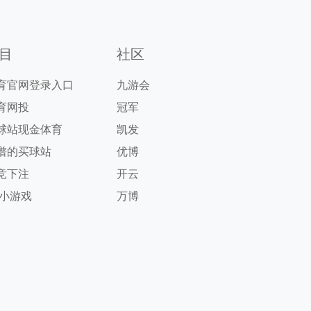
目
社区
育官网登录入口
九游会
育网投
冠军
球站现金体育
凯发
谱的买球站
优博
竞下注
开云
g小游戏
万博