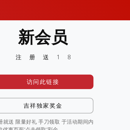
新会员
注册送18
访问此链接
吉祥独家奖金
册就送 限量好礼 手刀领取 于活动期间内
往优惠页面”点击领取”彩金。