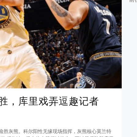
全胜，库里戏弄逗趣记者
场险胜灰熊。科尔阳性无缘现场指挥，灰熊核心莫兰特