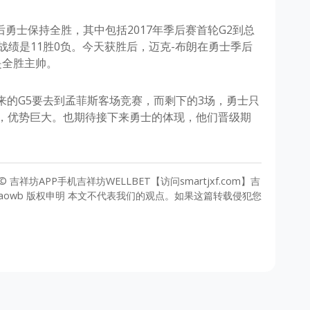
勇士保持全胜，其中包括2017年季后赛首轮G2到总
战绩是11胜0负。今天获胜后，迈克-布朗在勇士季后
是全胜主帅。
来的G5要去到孟菲斯客场竞赛，而剩下的3场，勇士只
，优势巨大。也期待接下来勇士的体现，他们晋级期
© 吉祥坊APP手机吉祥坊WELLBET【访问smartjxf.com】吉
haowb 版权申明 本文不代表我们的观点。如果这篇转载侵犯您