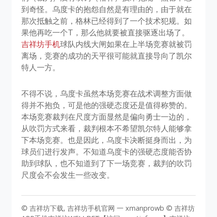
到奇怪。乌度卡的抱怨自然是有理由的，由于就在
那次抵触之前，格林已经得到了一个技术犯规。如
果他再吃一个T，那么他就要被直接驱逐出场了。
吉祥坊手机
​球队内线大闸如果在上半场竞赛就被罚
离场，竞赛的成功的天平很可能就直接导向了凯尔
特人一方。
不得不说，乌度卡虽然本场竞赛在战术调整方面做
得并不抱负，可是他的强硬态度还是值得称赞的。
本场竞赛裁判在尺度方面显然是偏向勇士一边的，
从吹罚方式来看，裁判根本不希望凯尔特人能够拿
下本场竞赛。也是因此，乌度卡决断挺身而出，为
球员们进行发声。不知道乌度卡的强硬态度能否协
助到球队，也不知道到了下一场竞赛，裁判的吹罚
尺度会不会发生一些改变。
© 吉祥坊下载, 吉祥坊手机官网 一 xmanprowb © 吉祥坊