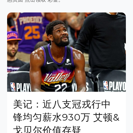
美记：近八支冠戎行中
锋均匀薪水930万 艾顿&
戈贝尔价值存疑