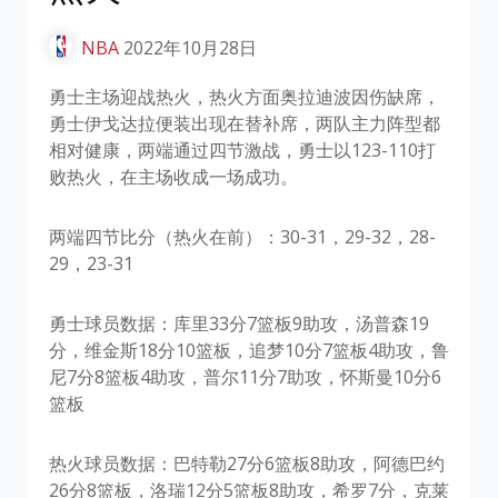
NBA
2022年10月28日
勇士主场迎战热火，热火方面奥拉迪波因伤缺席，
勇士伊戈达拉便装出现在替补席，两队主力阵型都
相对健康，两端通过四节激战，勇士以123-110打
败热火，在主场收成一场成功。
两端四节比分（热火在前）：30-31，29-32，28-
29，23-31
勇士球员数据：库里33分7篮板9助攻，汤普森19
分，维金斯18分10篮板，追梦10分7篮板4助攻，鲁
尼7分8篮板4助攻，普尔11分7助攻，怀斯曼10分6
篮板
热火球员数据：巴特勒27分6篮板8助攻，阿德巴约
26分8篮板，洛瑞12分5篮板8助攻，希罗7分，克莱