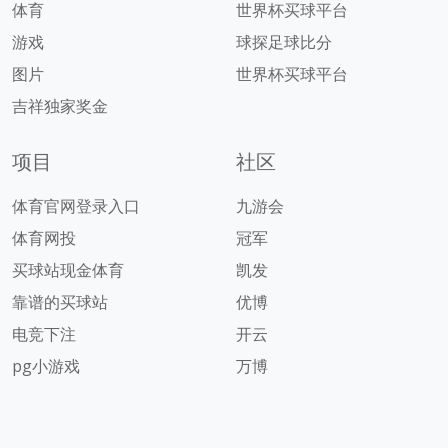
体育
世界杯买球平台
游戏
球探足球比分
图片
世界杯买球平台
吉祥独家奖金
项目
社区
体育官网登录入口
九游会
体育网投
冠军
买球站现金体育
凯发
靠谱的买球站
优博
电竞下注
开云
pg小游戏
万博