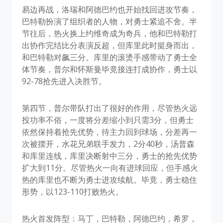
易边再战，洛瑞和阿德巴约也开始找回进攻节奏，
巴特勒扮演了组织者的人物，对勇士紧追不舍。半
节往后，热火换上约维奇成为奇兵，他和巴特勒打
出协作完结比分表演反超，但库里此时挺身而出，
和巴特勒对飙三分。库里的滚烫手感带动了勇士全
体节奏，普尔和怀斯曼毕竟接连打成协作，勇士以
92-78抢先进入决胜节。
第四节，普尔带队打出了很好的作用，尽管热火远
投功率不俗，一度将分差缩小到只需3分，但勇士
依然保持着抢先优势，待主力回到球场，分差再一
次被摆开，水花兄弟联手发力，2分40秒，汤普森
和库里连线，库里决断射中三分，勇士的抢先优势
扩大到11分。尽管热火一向有进球回应，但手感火
热的库里也不断为勇士进攻续航。毕竟，勇士稳住
形势，以123-110打败热火。
热火首发阵型：马丁，巴特勒，阿德巴约，希罗，