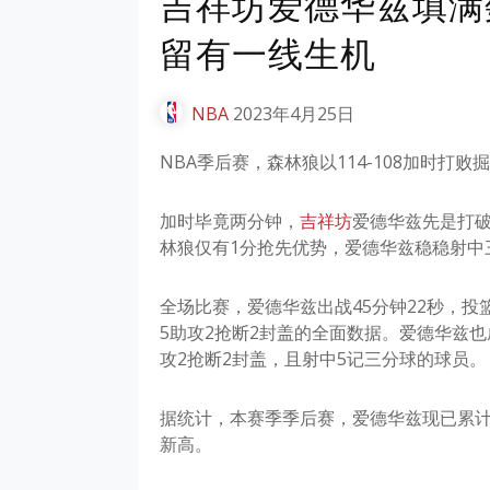
吉祥坊爱德华兹填满
留有一线生机
NBA
2023年4月25日
NBA季后赛，森林狼以114-108加时打
加时毕竟两分钟，
吉祥坊
爱德华兹先是打
林狼仅有1分抢先优势，爱德华兹稳稳射中
全场比赛，爱德华兹出战45分钟22秒，投篮2
5助攻2抢断2封盖的全面数据。爱德华兹也
攻2抢断2封盖，且射中5记三分球的球员。
据统计，本赛季季后赛，爱德华兹现已累计得
新高。