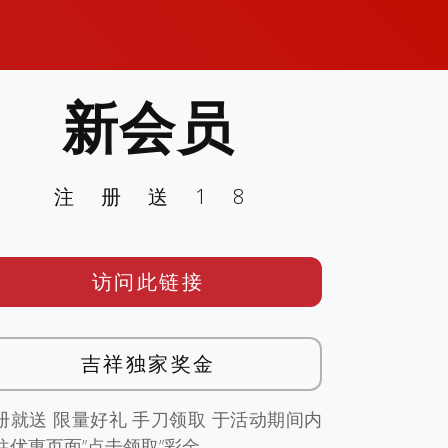
新会员
注册送18
访问此链接
吉祥独家奖金
册就送 限量好礼 手刀领取 于活动期间内
往优惠页面”点击领取”彩金。