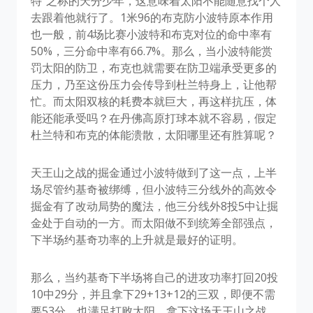
特”之称的天分少年，这意味着太阳不能随意找个人
去跟着他就行了。1米96的布克防小波特原本作用
也一般，前4场比赛小波特和布克对位的命中率有
50%，三分命中率有66.7%。那么，当小波特能赏
罚太阳的防卫，布克也就需要在防卫端承受更多的
压力，乃至这份压力会传导到杜兰特身上，让他帮
忙。而太阳双核的耗费本就巨大，再这样抗压，体
能还能承受吗？在丹佛高原打球本就不容易，假定
杜兰特和布克的体能溃散，太阳哪里还有胜算呢？
天王山之战的掘金通过小波特做到了这一点，上半
场尽管约基奇被绑缚，但小波特三分线外的高效令
掘金有了改动局势的魔法，他三分线外8投5中让掘
金处于自动的一方。而太阳做不到统筹全部强点，
下半场约基奇功率的上升就是最好的证明。
那么，当约基奇下半场将自己的进攻功率打回20投
10中29分，并且拿下29+13+12的三双，即便不需
要53分，也满足打败太阳，拿下这场天王山之战。