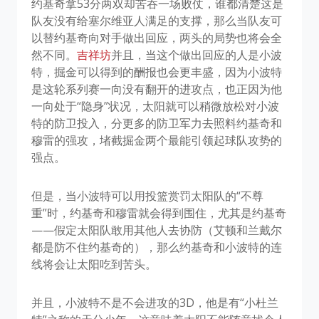
约基奇拿53分两双却苦吞一场败仗，谁都清楚这是
队友没有给塞尔维亚人满足的支撑，那么当队友可
以替约基奇向对手做出回应，两头的局势也将会全
然不同。
吉祥坊
并且，当这个做出回应的人是小波
特，掘金可以得到的酬报也会更丰盛，因为小波特
是这轮系列赛一向没有翻开的进攻点，也正因为他
一向处于“隐身”状况，太阳就可以稍微放松对小波
特的防卫投入，分更多的防卫军力去照料约基奇和
穆雷的强攻，堵截掘金两个最能引领起球队攻势的
强点。
但是，当小波特可以用投篮赏罚太阳队的“不尊
重”时，约基奇和穆雷就会得到围住，尤其是约基奇
——假定太阳队敢用其他人去协防（艾顿和兰戴尔
都是防不住约基奇的），那么约基奇和小波特的连
线将会让太阳吃到苦头。
并且，小波特不是不会进攻的3D，他是有“小杜兰