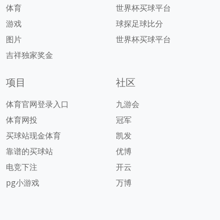
体育
世界杯买球平台
游戏
球探足球比分
图片
世界杯买球平台
吉祥独家奖金
项目
社区
体育官网登录入口
九游会
体育网投
冠军
买球站现金体育
凯发
靠谱的买球站
优博
电竞下注
开云
pg小游戏
万博