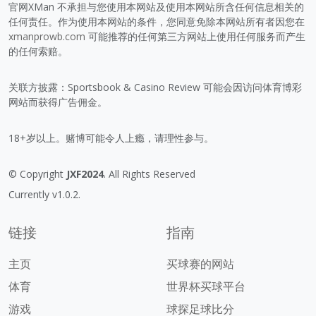
官网XMan 不承担与您使用本网站及使用本网站所含任何信息相关的
任何责任。作为使用本网站的条件，您同意免除本网站所有者因您在
xmanprowb.com
可能推荐的任何第三方网站上使用任何服务而产生
的任何索赔。
关联方披露：Sportsbook & Casino Review 可能会因访问体育博彩
网站而获得广告佣金。
18+岁以上。赌博可能令人上瘾，请理性参与。
© Copyright
JXF2024
. All Rights Reserved
Currently v1.0.2.
链接
指南
主页
买球赛的网站
体育
世界杯买球平台
游戏
球探足球比分