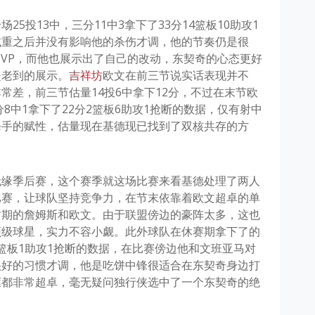
5投13中，三分11中3拿下了33分14篮板10助攻1
减重之后并没有影响他的杀伤才调，他的节奏仍是很
VP，而他也展示出了自己的改动，东契奇的心态更好
是老到的展示。
吉祥坊
欧文在前三节说实话表现并不
常差，前三节估量14投6中拿下12分，不过在末节欧
8中1拿下了22分2篮板6助攻1抢断的数据，仅有射中
杀手的赋性，估量现在基德现已找到了双核共存的方
无缘季后赛，这个赛季就这场比赛来看基德处理了两人
比赛，让球队坚持竞争力，在节末依靠着欧文超卓的单
时期的詹姆斯和欧文。由于联盟傍边的豪阵太多，这也
顶级球星，实力不容小觑。此外球队在休赛期拿下了的
10篮板1助攻1抢断的数据，在比赛傍边他和文班亚马对
很好的习惯才调，他是吃饼中锋很适合在东契奇身边打
框都非常超卓，毫无疑问独行侠选中了一个东契奇的绝