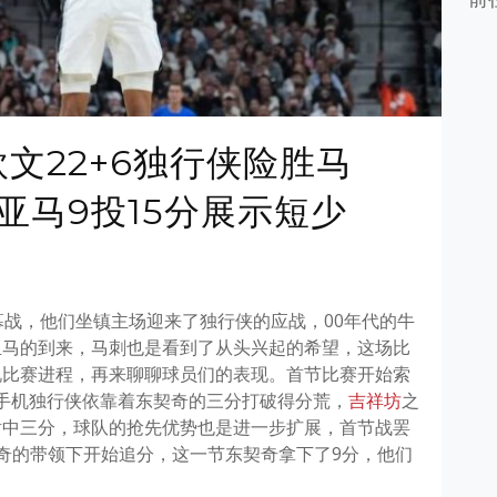
0欧文22+6独行侠险胜马
亚马9投15分展示短少
幕战，他们坐镇主场迎来了独行侠的应战，00年代的牛
亚马的到来，马刺也是看到了从头兴起的希望，这场比
说比赛进程，再来聊聊球员们的表现。首节比赛开始索
坊手机独行侠依靠着东契奇的三分打破得分荒，
吉祥坊
之
射中三分，球队的抢先优势也是进一步扩展，首节战罢
奇的带领下开始追分，这一节东契奇拿下了9分，他们