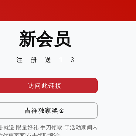
新会员
注册送18
访问此链接
吉祥独家奖金
册就送 限量好礼 手刀领取 于活动期间内
往优惠页面”点击领取”彩金。