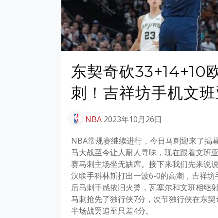
东契奇砍33+14+1
刺！吉祥坊手机文班
NBA
2023年10月26日
NBA常规赛继续进行，今日马刺迎来了揭
马大战至今让人耐人寻味，现在跟着文班
赛马刺主场坐无缺席。接下来我们先来说
汉联手科林斯打出一波6-0的高潮，吉祥
后马刺手感依旧火烫，瓦塞尔和文班相继
马刺抢先了独行侠7分，次节独行侠在东契
半场战罢追至只差4分。