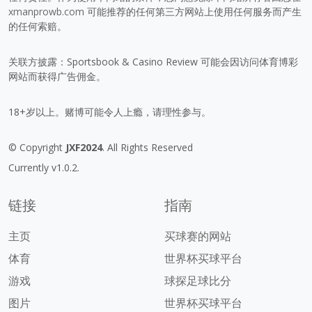
xmanprowb.com
可能推荐的任何第三方网站上使用任何服务而产生
的任何索赔。
关联方披露：Sportsbook & Casino Review 可能会因访问体育博彩
网站而获得广告佣金。
18+岁以上。赌博可能令人上瘾，请理性参与。
© Copyright
JXF2024
. All Rights Reserved
Currently v1.0.2.
链接
指南
主页
买球赛的网站
体育
世界杯买球平台
游戏
球探足球比分
图片
世界杯买球平台