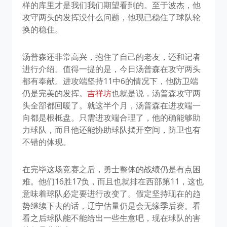
样的库里才是我们我们期望看到的。至于波杰，他
攻守两头的发挥没什么问题，他现已稳住了球队轮
换的稳住。
汤普森还非常高兴，抱住了自己的老友，还和记者
进行介绍。值得一提的是，今日汤普森在攻守两头
都有奉献。进攻端坚持11中6的情况下，他防卫端
仍是完美的发挥。
吉祥坊
也就是说，汤普森攻守两
头全部都回暖了。就这半个月，汤普森在进攻端一
向都是根柢盘。只需进攻端合理了，他的确能够助
力球队，而且他还能协助球队摆开空间，防卫也有
不错的体现。
在完毕这场竞赛之后，勇士整体的战绩仍是有点困
难。他们16胜17负，而且也就排在西部第11，这也
意味着球队必定要进行改变了。假定坚持现在的趋
势继续下去的话，辽宁估量仍是会无缘季后赛。看
看之后球队能不能给出一些生意吧，现在球队的害