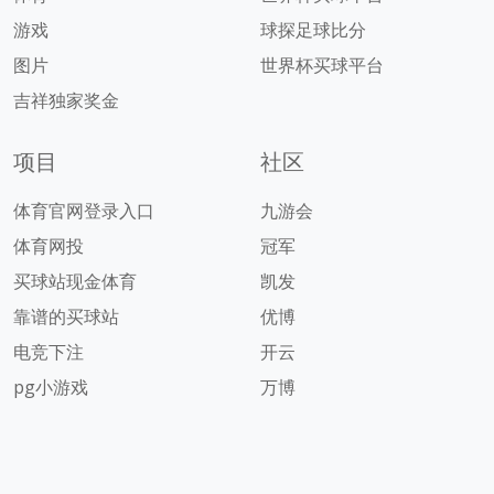
游戏
球探足球比分
图片
世界杯买球平台
吉祥独家奖金
项目
社区
体育官网登录入口
九游会
体育网投
冠军
买球站现金体育
凯发
靠谱的买球站
优博
电竞下注
开云
pg小游戏
万博