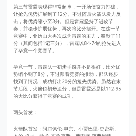
第三节雷霆表现得非常超卓，一开场便奋力打破，
让抢先优势扩展到了12分。不过随后火箭队发力反
击，将优势缩小至3分。但是雷霆坚持了进攻节
奏，并稳步扩展优势，再次将比分摆开。在这一节
竞赛中，亚历山大再次成为雷霆的主力，奉献了11
分（其间包括1记三分），雷霆以84-74的抢先进入
了毕竟一个竞赛节。
毕竟一节，雷霆队一初步手感并不是很好，比分优
势缩小到了8分，不过跟着竞赛的推动，部队逐步
找到了情况，成功打出20分的抢先优势。虽然在末
节后段，火箭也初步追分，但是雷霆还是以112-95
的大比分获得了竞赛的成功。
两头首发：
火箭队首发：阿尔佩伦-申京、小贾巴里-史密斯、
杰伦-格林、狄龙-布鲁克斯、弗雷德-范弗利特