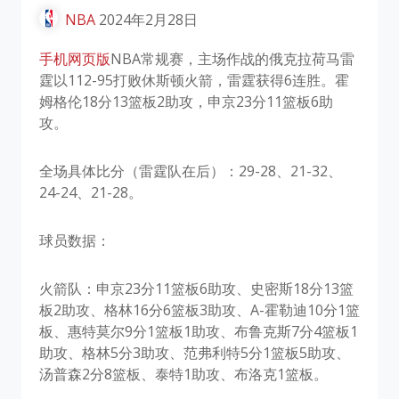
NBA
2024年2月28日
手机网页版
NBA常规赛，主场作战的俄克拉荷马雷
霆以112-95打败休斯顿火箭，雷霆获得6连胜。霍
姆格伦18分13篮板2助攻，申京23分11篮板6助
攻。
全场具体比分（雷霆队在后）：29-28、21-32、
24-24、21-28。
球员数据：
火箭队：申京23分11篮板6助攻、史密斯18分13篮
板2助攻、格林16分6篮板3助攻、A-霍勒迪10分1篮
板、惠特莫尔9分1篮板1助攻、布鲁克斯7分4篮板1
助攻、格林5分3助攻、范弗利特5分1篮板5助攻、
汤普森2分8篮板、泰特1助攻、布洛克1篮板。