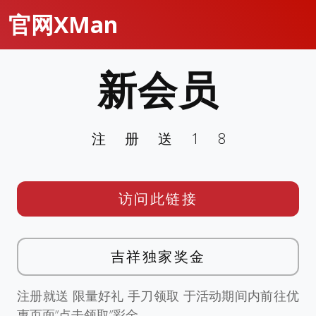
官网XMan
新会员
注册送18
访问此链接
吉祥独家奖金
注册就送 限量好礼 手刀领取 于活动期间内前往优
惠页面”点击领取”彩金。