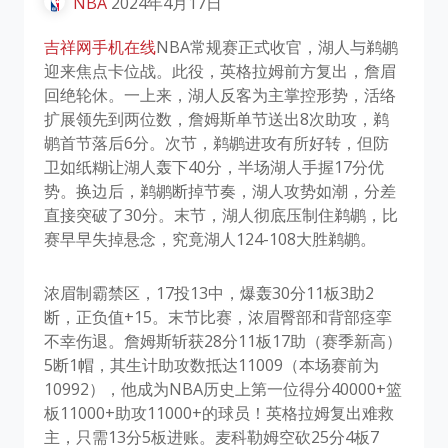
NBA
2024年4月17日
吉祥网手机在线
NBA常规赛正式收官，湖人与鹈鹕
迎来焦点卡位战。此役，英格拉姆前方复出，詹眉
回绝轮休。一上来，湖人反客为主掌控形势，活络
扩展领先到两位数，詹姆斯单节送出8次助攻，鹈
鹕首节落后6分。次节，鹈鹕进攻有所好转，但防
卫如纸糊让湖人轰下40分，半场湖人手握17分优
势。换边后，鹈鹕断掉节奏，湖人攻势如潮，分差
直接突破了30分。末节，湖人彻底压制住鹈鹕，比
赛早早失掉悬念，究竟湖人124-108大胜鹈鹕。
浓眉制霸禁区，17投13中，爆轰30分11板3助2
断，正负值+15。末节比赛，浓眉臀部和背部痉挛
不幸伤退。詹姆斯斩获28分11板17助（赛季新高）
5断1帽，其生计助攻数抵达11009（本场赛前为
10992），他成为NBA历史上第一位得分40000+篮
板11000+助攻11000+的球员！英格拉姆复出难救
主，只需13分5板进账。麦科勒姆空砍25分4板7