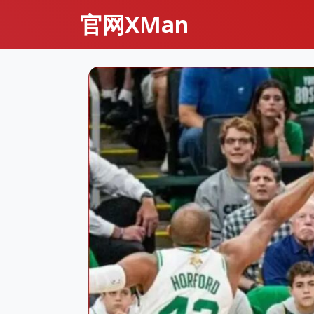
官网XMan