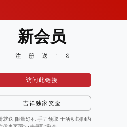
新会员
注册送18
访问此链接
吉祥独家奖金
册就送 限量好礼 手刀领取 于活动期间内
往优惠页面”点击领取”彩金。