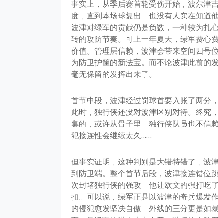
事实上，从季后赛首轮受伤开始，波尔津
度，直到本场球复出，也没有人实在知道
波津对绿军的贡献仍是负数，一种较为扎
转的攻防节奏。可上一年夏天，绿军费心
价值。管理层信赖，波津会带来空间四号
为防卫护筐的新法宝。而不论波津此前的发
毫无保留的发挥出来了。
首节中段，波津经过罚球首要入账了两分
此时，独行侠还没对波津区别对待。终究
集的，或许从骨子里，独行侠队员也不信
犯接连性会继续太久……
但事实证明，这种判别是大错特错了，波
到防卫端。整个首节后段，波津接连错位跳
次封堵独行侠的强攻，他让欧文的强打吃了
扣。可以说，绿军正是以波津的奇兵爆发
的侵犯愈发坚决自傲，外线的三分更是如