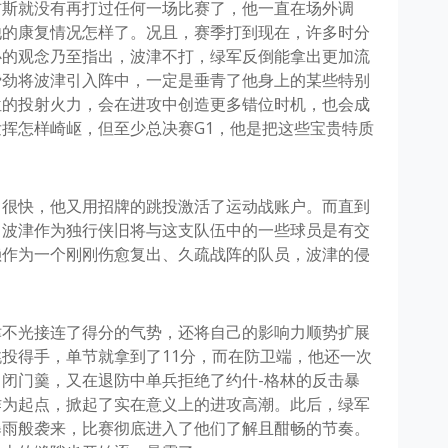
吉斯就没有再打过任何一场比赛了，他一直在场外调
他的康复情况怎样了。况且，赛季打到现在，许多时分
心的观念乃至指出，波津不打，绿军反倒能拿出更加流
费劲将波津引入阵中，一定是垂青了他身上的某些特别
位的投射火力，会在进攻中创造更多错位时机，也会成
挥怎样崎岖，但至少总决赛G1，他是把这些宝贵特质
，很快，他又用招牌的跳投激活了运动战账户。而直到
，波津作为独行侠旧将与这支队伍中的一些球员是有交
赖作为一个刚刚伤愈复出、久疏战阵的队员，波津的侵
津不光接连了得分的气势，还将自己的影响力顺势扩展
投得手，单节就拿到了11分，而在防卫端，他还一次
闭门羹，又在退防中单兵拒绝了约什-格林的反击暴
作为起点，掀起了实在意义上的进攻高潮。此后，绿军
暴雨般袭来，比赛彻底进入了他们了解且酣畅的节奏。