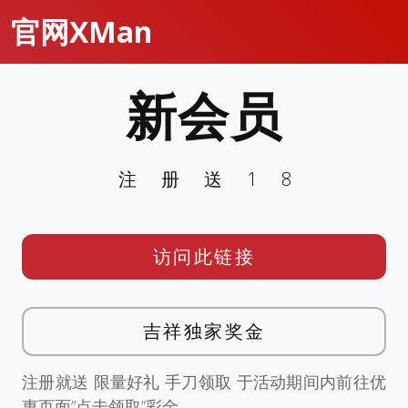
官网XMan
新会员
注册送18
访问此链接
吉祥独家奖金
注册就送 限量好礼 手刀领取 于活动期间内前往优
惠页面”点击领取”彩金。