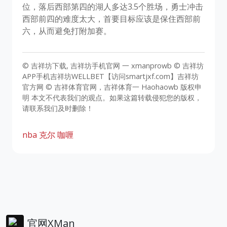
位，落后西部第四的湖人多达3.5个胜场，勇士冲击
西部前四的难度太大，首要目标应该是保住西部前
六，从而避免打附加赛。
© 吉祥坊下载, 吉祥坊手机官网 一 xmanprowb © 吉祥坊
APP手机吉祥坊WELLBET【访问smartjxf.com】吉祥坊
官方网 © 吉祥体育官网，吉祥体育一 Haohaowb 版权申
明 本文不代表我们的观点。如果这篇转载侵犯您的版权，
请联系我们及时删除！
nba
克尔
咖喱
官网XMan