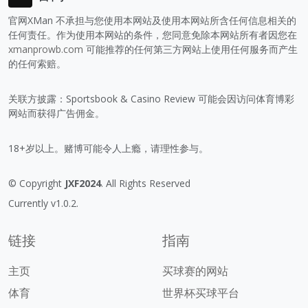
官网XMan 不承担与您使用本网站及使用本网站所含任何信息相关的
任何责任。作为使用本网站的条件，您同意免除本网站所有者因您在
xmanprowb.com
可能推荐的任何第三方网站上使用任何服务而产生
的任何索赔。
关联方披露：Sportsbook & Casino Review 可能会因访问体育博彩
网站而获得广告佣金。
18+岁以上。赌博可能令人上瘾，请理性参与。
© Copyright
JXF2024
. All Rights Reserved
Currently v1.0.2.
链接
指南
主页
买球赛的网站
体育
世界杯买球平台