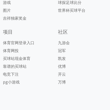
游戏
球探足球比分
图片
世界杯买球平台
吉祥独家奖金
项目
社区
体育官网登录入口
九游会
体育网投
冠军
买球站现金体育
凯发
靠谱的买球站
优博
电竞下注
开云
pg小游戏
万博