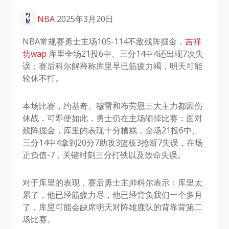
NBA
2025年3月20日
NBA常规赛勇士主场105-114不敌残阵掘金，
吉祥
坊wap
库里全场21投6中、三分14中4还出现7次失
误；赛后科尔解释称库里早已筋疲力竭，明天可能
轮休不打。
本场比赛，约基奇、穆雷和布劳恩三大主力都因伤
休战，可即使如此，勇士仍在主场输掉比赛；面对
残阵掘金，库里的表现十分糟糕，全场21投6中、
三分14中4拿到20分7助攻3篮板3抢断7失误，在场
正负值-7，关键时刻三分打铁以及致命失误。
对于库里的表现，赛后勇士主帅科尔表示：库里太
累了，他已经筋疲力尽，他已经背负我们一个多月
了，库里可能会缺席明天对阵雄鹿队的背靠背第二
场比赛。