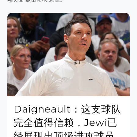
Daigneault：这支球队
完全值得信赖，Jewi已
经展现出顶级进攻球员