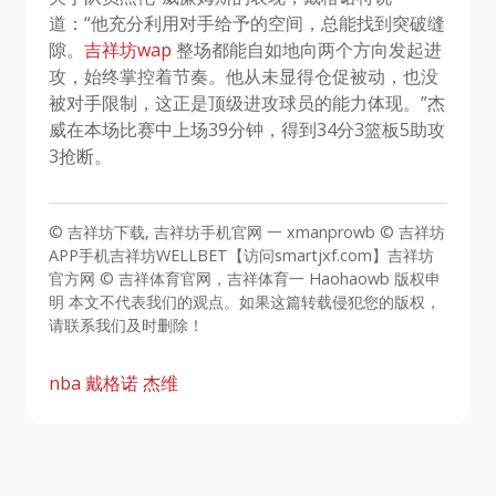
道：“他充分利用对手给予的空间，总能找到突破缝
隙。
吉祥坊wap
整场都能自如地向两个方向发起进
攻，始终掌控着节奏。他从未显得仓促被动，也没
被对手限制，这正是顶级进攻球员的能力体现。”杰
威在本场比赛中上场39分钟，得到34分3篮板5助攻
3抢断。
© 吉祥坊下载, 吉祥坊手机官网 一 xmanprowb © 吉祥坊
APP手机吉祥坊WELLBET【访问smartjxf.com】吉祥坊
官方网 © 吉祥体育官网，吉祥体育一 Haohaowb 版权申
明 本文不代表我们的观点。如果这篇转载侵犯您的版权，
请联系我们及时删除！
nba
戴格诺
杰维