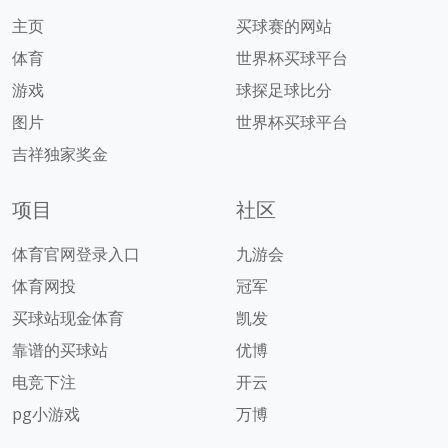
主页
买球赛的网站
体育
世界杯买球平台
游戏
球探足球比分
图片
世界杯买球平台
吉祥独家奖金
项目
社区
体育官网登录入口
九游会
体育网投
冠军
买球站现金体育
凯发
靠谱的买球站
优博
电竞下注
开云
pg小游戏
万博