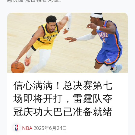
信心满满！总决赛第七
场即将开打，雷霆队夺
冠庆功大巴已准备就绪
NBA
2025年6月24日