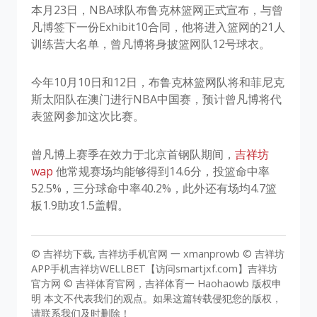
本月23日，NBA球队布鲁克林篮网正式宣布，与曾
凡博签下一份Exhibit10合同，他将进入篮网的21人
训练营大名单，曾凡博将身披篮网队12号球衣。
今年10月10日和12日，布鲁克林篮网队将和菲尼克
斯太阳队在澳门进行NBA中国赛，预计曾凡博将代
表篮网参加这次比赛。
曾凡博上赛季在效力于北京首钢队期间，
吉祥坊
wap
他常规赛场均能够得到14.6分，投篮命中率
52.5%，三分球命中率40.2%，此外还有场均4.7篮
板1.9助攻1.5盖帽。
© 吉祥坊下载, 吉祥坊手机官网 一 xmanprowb © 吉祥坊
APP手机吉祥坊WELLBET【访问smartjxf.com】吉祥坊
官方网 © 吉祥体育官网，吉祥体育一 Haohaowb 版权申
明 本文不代表我们的观点。如果这篇转载侵犯您的版权，
请联系我们及时删除！