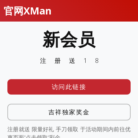
官网XMan
新会员
注册送18
访问此链接
吉祥独家奖金
注册就送 限量好礼 手刀领取 于活动期间内前往优
惠页面”点击领取”彩金。