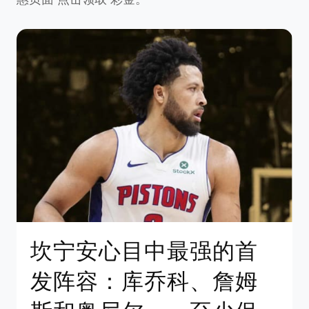
坎宁安心目中最强的首
发阵容：库乔科、詹姆