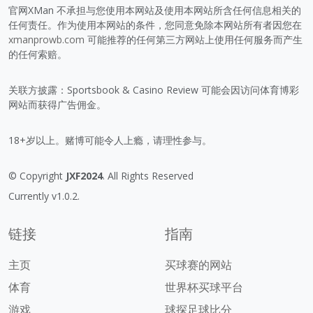
官网XMan 不承担与您使用本网站及使用本网站所含任何信息相关的
任何责任。作为使用本网站的条件，您同意免除本网站所有者因您在
xmanprowb.com
可能推荐的任何第三方网站上使用任何服务而产生
的任何索赔。
关联方披露：Sportsbook & Casino Review 可能会因访问体育博彩
网站而获得广告佣金。
18+岁以上。赌博可能令人上瘾，请理性参与。
© Copyright
JXF2024
. All Rights Reserved
Currently v1.0.2.
链接
指南
主页
买球赛的网站
体育
世界杯买球平台
游戏
球探足球比分