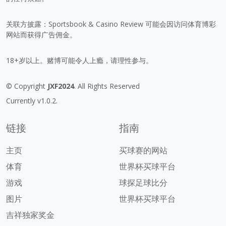
关联方披露：Sportsbook & Casino Review 可能会因访问体育博彩
网站而获得广告佣金。
18+岁以上。赌博可能令人上瘾，请理性参与。
© Copyright
JXF2024
. All Rights Reserved
Currently v1.0.2.
链接
指南
主页
买球赛的网站
体育
世界杯买球平台
游戏
球探足球比分
图片
世界杯买球平台
吉祥独家奖金