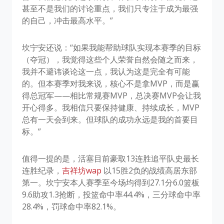
甚至不是我们的讨论重点，我们只专注于成为最强
的自己，冲击最高水平。”
坎宁安还说：“如果我能帮助球队实现本赛季的目标
（夺冠），我觉得这些个人荣誉自然会随之而来，
我并不避讳谈论这一点，我认为这是完全有可能
的。但本赛季对我来说，核心不是拿MVP，而是赢
得总冠军——相比常规赛MVP，总决赛MVP会让我
开心得多。我相信只要保持健康、持续成长，MVP
总有一天会到来。但球队的成功永远是我的首要目
标。”
值得一提的是，活塞目前豪取13连胜追平队史最长
连胜纪录，
吉祥坊wap
以15胜2负的战绩高居东部
第一。坎宁安本人赛季至今场均得到27.1分6.0篮板
9.6助攻1.3抢断，投篮命中率44.4%，三分球命中率
28.4%，罚球命中率82.1%。