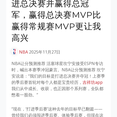
进总决赛并赢得总冠
军，赢得总决赛MVP比
赢得常规赛MVP更让我
高兴
NBA
2025年11月27日
NBA让分预测推荐 活塞球星坎宁安接受ESPN专访
时，喊出本赛季冲冠豪言。NBA让分预测推荐 坎宁
安说道：“我们的目标是打进总决赛并夺冠！上赛季
的季后赛首轮对每个人都是宝贵经历，
吉祥坊app
我们从中成长、收获，也正因那个系列赛，全队都
憋着一股劲。”
“现在，‘打进季后赛’这种去年的目标早已翻篇——
曾经我们必须闯进季后赛、体验季后赛，但现在这