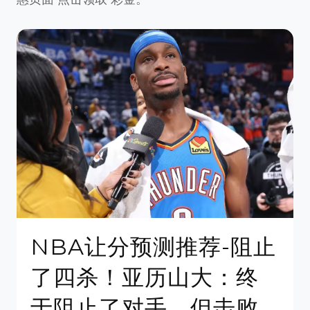
NBA让分预测推荐-阻止
了四杀！亚历山大：终
于阻止了对手，但击败