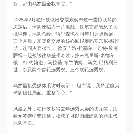
务，都由乌杰里全权掌管。”
2025年2月独行侠做出交易东契奇这一震惊联盟的
决定后，球队便陷入一片混乱。这笔交易激怒了大
批球迷，球队总经理哈里森也在同年11月遭解雇。
三个月后，东契奇交易的核心回报筹码安东尼-戴维
斯，连同杰登-哈迪、德安吉洛-拉塞尔、丹特-埃克
萨姆一起被送往华盛顿奇才，换来克里斯-米德尔
顿、AJ-约翰逊、马拉基-布兰纳姆、马文-巴格利三
世，以及两个首轮选秀权、三个次轮选秀权。
乌杰里接受媒体采访时表示：“坦白说，我希望能为
球队稳住局面、重整军心。”
风波之外，独行侠获得去年选秀大会的状元签，用
状元签选中弗拉格，收获了可以围绕建队的新生代
球队基石。