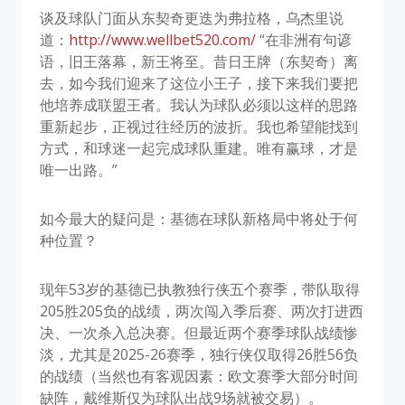
谈及球队门面从东契奇更迭为弗拉格，乌杰里说
道：
http://www.wellbet520.com/
“在非洲有句谚
语，旧王落幕，新王将至。昔日王牌（东契奇）离
去，如今我们迎来了这位小王子，接下来我们要把
他培养成联盟王者。我认为球队必须以这样的思路
重新起步，正视过往经历的波折。我也希望能找到
方式，和球迷一起完成球队重建。唯有赢球，才是
唯一出路。”
如今最大的疑问是：基德在球队新格局中将处于何
种位置？
现年53岁的基德已执教独行侠五个赛季，带队取得
205胜205负的战绩，两次闯入季后赛、两次打进西
决、一次杀入总决赛。但最近两个赛季球队战绩惨
淡，尤其是2025-26赛季，独行侠仅取得26胜56负
的战绩（当然也有客观因素：欧文赛季大部分时间
缺阵，戴维斯仅为球队出战9场就被交易）。