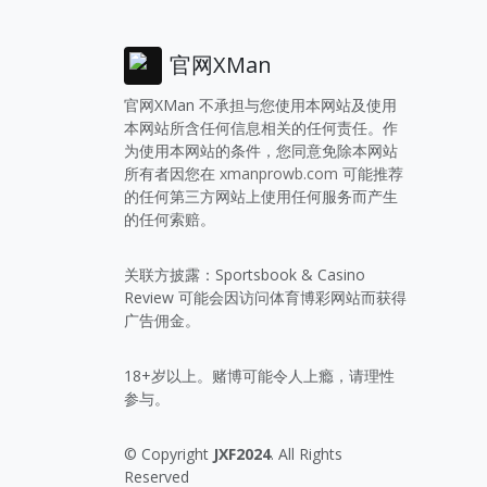
官网XMan
官网XMan 不承担与您使用本网站及使用
本网站所含任何信息相关的任何责任。作
为使用本网站的条件，您同意免除本网站
所有者因您在
xmanprowb.com
可能推荐
的任何第三方网站上使用任何服务而产生
的任何索赔。
关联方披露：Sportsbook & Casino
Review 可能会因访问体育博彩网站而获得
广告佣金。
18+岁以上。赌博可能令人上瘾，请理性
参与。
© Copyright
JXF2024
. All Rights
Reserved