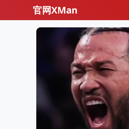
官网XMan