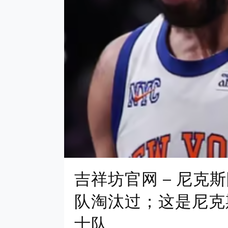
吉祥坊官网 – 尼克
队淘汰过；这是尼克
士队