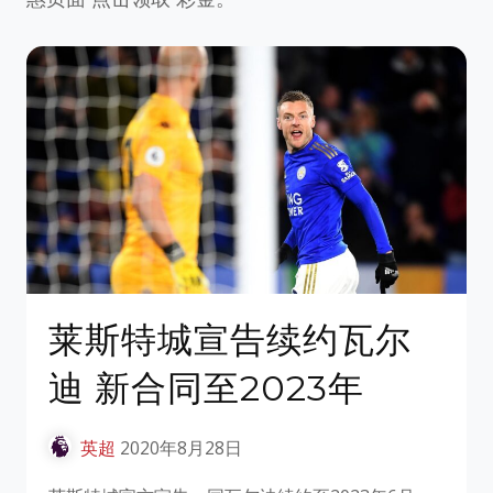
莱斯特城宣告续约瓦尔
迪 新合同至2023年
英超
2020年8月28日