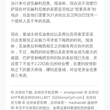
决计来引进安赫利尼奥。报道称，现在还不清楚巴
萨现在对安赫利尼奥的喜爱是否抵达“想要具有”的
地步，但是他们需要为31岁的左后卫阿尔巴找寻一
个接班人是不争的实践。
现在，曼城主帅瓜迪奥拉以及两位高管索里亚诺、
贝吉里斯坦正在极力寻求签下梅西的时机。报道
称，瓜迪奥拉和梅西相互之间都有再次协作的意
向，不过，梅西的转会费以及薪资将会成为最大的
难题。巴萨坚称梅西安闲归队的条款现已失效，并
设置了不低于2.22亿欧元的转会费，在遭到疫情影
响之下的夏天商场，哪怕是曼城，对这笔资金也要
再三考虑。
© 吉祥坊下载, 吉祥坊手机官网 一 xmanprowb © 吉祥坊
APP手机吉祥坊WELLBET【访问smartjxf.com】吉祥坊
官方网 © 吉祥体育官网，吉祥体育一 Haohaowb 版权申
明 本文不代表我们的观点。如果这篇转载侵犯您的版权，