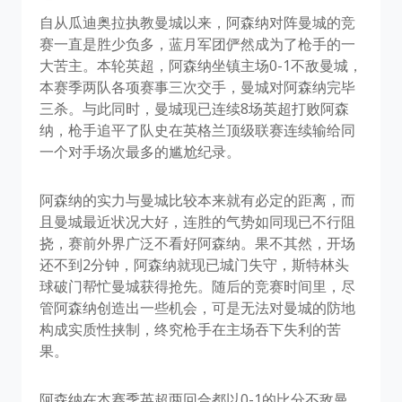
自从瓜迪奥拉执教曼城以来，阿森纳对阵曼城的竞
赛一直是胜少负多，蓝月军团俨然成为了枪手的一
大苦主。本轮英超，阿森纳坐镇主场0-1不敌曼城，
本赛季两队各项赛事三次交手，曼城对阿森纳完毕
三杀。与此同时，曼城现已连续8场英超打败阿森
纳，枪手追平了队史在英格兰顶级联赛连续输给同
一个对手场次最多的尴尬纪录。
阿森纳的实力与曼城比较本来就有必定的距离，而
且曼城最近状况大好，连胜的气势如同现已不行阻
挠，赛前外界广泛不看好阿森纳。果不其然，开场
还不到2分钟，阿森纳就现已城门失守，斯特林头
球破门帮忙曼城获得抢先。随后的竞赛时间里，尽
管阿森纳创造出一些机会，可是无法对曼城的防地
构成实质性挟制，终究枪手在主场吞下失利的苦
果。
阿森纳在本赛季英超两回合都以0-1的比分不敌曼