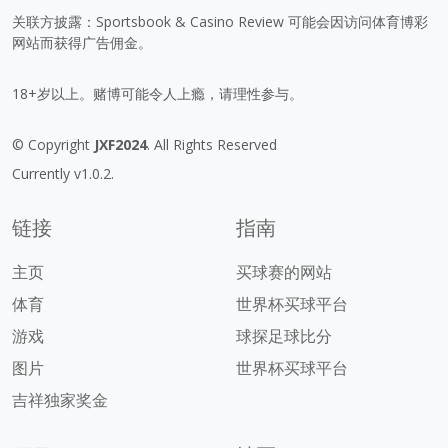
关联方披露：Sportsbook & Casino Review 可能会因访问体育博彩
网站而获得广告佣金。
18+岁以上。赌博可能令人上瘾，请理性参与。
© Copyright
JXF2024
. All Rights Reserved
Currently v1.0.2.
链接
指南
主页
买球赛的网站
体育
世界杯买球平台
游戏
球探足球比分
图片
世界杯买球平台
吉祥独家奖金