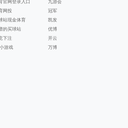
育官网登录入口
九游会
育网投
冠军
球站现金体育
凯发
谱的买球站
优博
竞下注
开云
g小游戏
万博