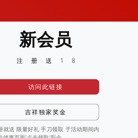
新会员
注册送18
访问此链接
吉祥独家奖金
册就送 限量好礼 手刀领取 于活动期间内
往优惠页面”点击领取”彩金。