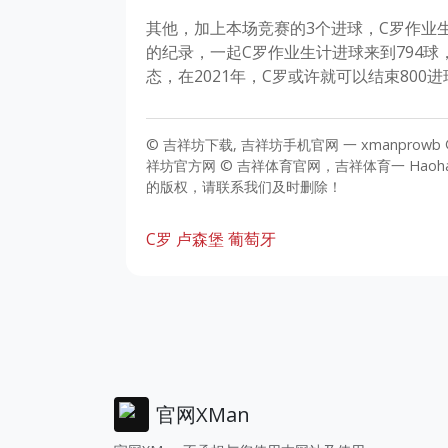
其他，加上本场竞赛的3个进球，C罗作业
的纪录，一起C罗作业生计进球来到794球
态，在2021年，C罗或许就可以结束800
© 吉祥坊下载, 吉祥坊手机官网 一 xmanprowb 
祥坊官方网 © 吉祥体育官网，吉祥体育一 Hao
的版权，请联系我们及时删除！
C罗
卢森堡
葡萄牙
官网XMan