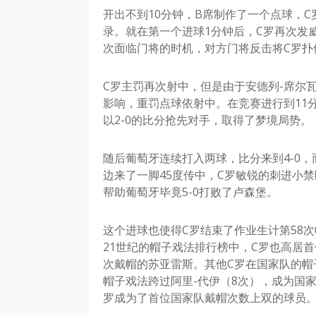
开出不到10分钟，B席制作了一个点球，
录。就在第一个进球1分钟后，C罗再次发
次面临门将的时机，对方门将反击将C罗扑
C罗主罚再次射中，但是由于安德列-席尔
影响，重罚点球依射中。在竞赛进行到11
以2-0的比分抢先对手，取得了梦境局势。
随后葡萄牙连续打入两球，比分来到4-0，
边来了一脚45度传中，C罗敏锐的刺进小
帮助葡萄牙毕竟5-0打败了卢森堡。
这个进球也使得C罗结束了作业生计第58次
21世纪的帽子戏法排行榜中，C罗也高居首
次戴帽的苏亚雷斯。其他C罗在国家队的帽
帽子戏法跨过阿里-代伊（8次），成为国
罗成为了首位国家队戴帽次数上双的球员