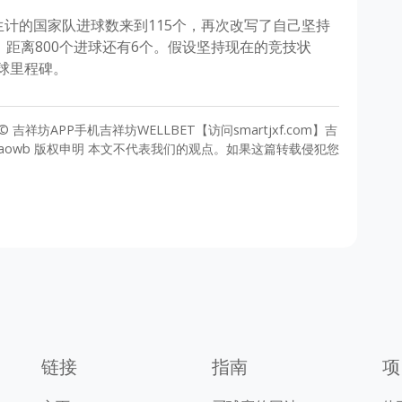
生计的国家队进球数来到115个，再次改写了自己坚持
，距离800个进球还有6个。假设坚持现在的竞技状
进球里程碑。
© 吉祥坊APP手机吉祥坊WELLBET【访问smartjxf.com】吉
haowb 版权申明 本文不代表我们的观点。如果这篇转载侵犯您
链接
指南
项