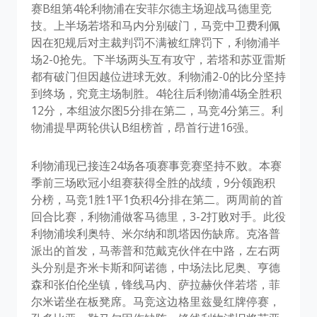
赛B组第4轮利物浦在安菲尔德主场迎战马德里竞
技。上半场若塔和马内分别破门，马竞中卫费利佩
因在犯规后对主裁判罚不满被红牌罚下，利物浦半
场2-0抢先。下半场两头互有攻守，若塔和苏亚雷斯
都有破门但因越位进球无效。利物浦2-0的比分坚持
到终场，究竟主场制胜。4轮往后利物浦4场全胜积
12分，本组波尔图5分排在第二，马竞4分第三。利
物浦提早两轮供认B组榜首，昂首行进16强。
利物浦现已接连24场各项赛事竞赛坚持不败。本赛
季前三场欧冠小组赛获得全胜的战绩，9分领跑积
分榜，马竞1胜1平1负积4分排在第二。两周前的首
回合比赛，利物浦做客马德里，3-2打败对手。此役
利物浦埃利奥特、米尔纳和凯塔因伤缺席。克洛普
派出的首发，马蒂普和范戴克伙伴在中路，左右两
头分别是齐米卡斯和阿诺德，中场法比尼奥、亨德
森和张伯伦坐镇，锋线马内、萨拉赫伙伴若塔，菲
尔米诺坐在板凳席。马竞这边格里兹曼红牌停赛，