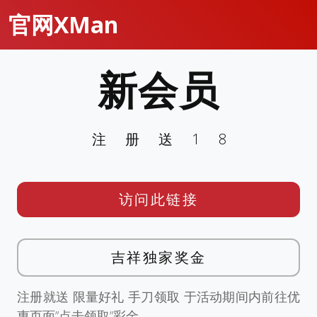
官网XMan
新会员
注册送18
访问此链接
吉祥独家奖金
注册就送 限量好礼 手刀领取 于活动期间内前往优
惠页面”点击领取”彩金。