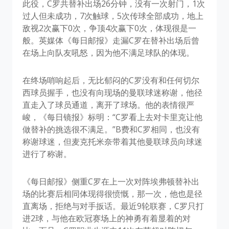
此役，C罗共替补出场26分钟，没有一次射门，1次
过人但未成功，7次触球，5次传球全部成功，地上
敌视2次赢下0次，争顶4次赢下0次，体现很是一
般。英媒体《每日邮报》走漏C罗在替补出场后曾
在场上向队友吼怒，因为他不满足球队的体现。
在终场哨响起后，无比郁闷的C罗没有和任何切尔
西球员握手，也没有向现场的曼联球迷称谢，他径
直走入了球员通道，离开了球场。他的表情很严
峻，《每日镜报》标明：“C罗看上去对卡里克让他
做替补的挑选很不满足。”B费和C罗相同，也没有
称谢球迷，但麦克托米奈带着其他曼联球员向球迷
进行了称谢。
《每日邮报》侧重C罗在上一次对阵埃弗顿替补出
场的比赛后相同体现得很愤慨，那一次，他也是径
直离场，拒绝与对手扳话。最近9轮联赛，C罗只打
进2球，与他在欧冠赛场上的神勇有着显着的对