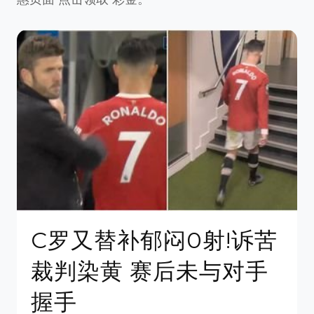
C罗又替补郁闷0射!诉苦
裁判染黄 赛后未与对手
握手