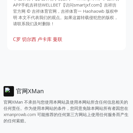
APP手机吉祥坊WELLBET【访问smartjxf.com】吉祥坊
官方网 © 吉祥体育官网，吉祥体育一 Haohaowb 版权申
明 本文不代表我们的观点。如果这篇转载侵犯您的版权，
请联系我们及时删除！
C罗
切尔西
卢卡库
曼联
官网XMan
官网XMan 不承担与您使用本网站及使用本网站所含任何信息相关的
任何责任。作为使用本网站的条件，您同意免除本网站所有者因您在
xmanprowb.com
可能推荐的任何第三方网站上使用任何服务而产生
的任何索赔。